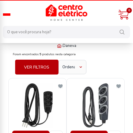
0
›
Daneva
fabricante/daneva
Foram encontrados
5
produtos nesta categoria
VER FILTROS