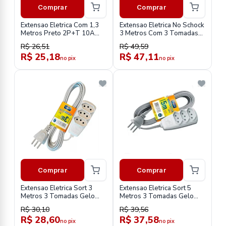
Comprar
Comprar
Extensao Eletrica Com 1,3
Extensao Eletrica No Schock
Metros Preto 2P+T 10A
3 Metros Com 3 Tomadas
Sort-Daneva
2P+T 250V 10A Grafite-
R$ 26,51
R$ 49,59
Daneva
R$ 25,18
R$ 47,11
no pix
no pix
Comprar
Comprar
Extensao Eletrica Sort 3
Extensao Eletrica Sort 5
Metros 3 Tomadas Gelo
Metros 3 Tomadas Gelo
2p+T 10A 250V-Daneva
2p+T 10A 250V-Daneva
R$ 30,10
R$ 39,56
R$ 28,60
R$ 37,58
no pix
no pix