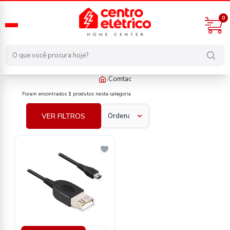
0
›
Comtac
fabricante/comtac
Foram encontrados
1
produtos nesta categoria
VER FILTROS