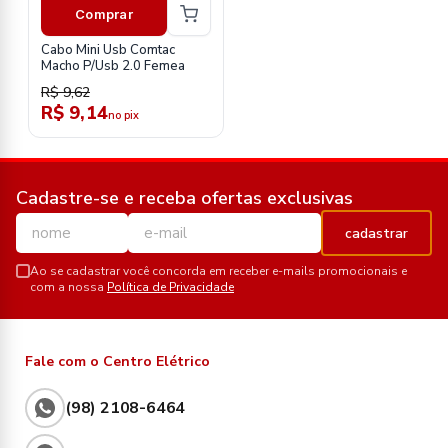
Comprar
Cabo Mini Usb Comtac
Macho P/Usb 2.0 Femea
R$ 9,62
R$ 9,14
no pix
Cadastre-se e receba ofertas exclusivas
cadastrar
Ao se cadastrar você concorda em receber e-mails promocionais e
com a nossa
Política de Privacidade
Fale com o Centro Elétrico
(98) 2108-6464