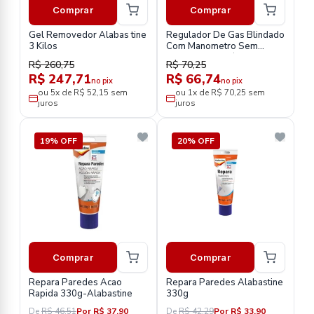
Comprar
Comprar
Gel Removedor Alabas tine
Regulador De Gas Blindado
3 Kilos
Com Manometro Sem
Mangueira-504/01-Alianca
R$ 260,75
R$ 70,25
R$ 247,71
R$ 66,74
no pix
no pix
ou 5x de R$ 52,15 sem
ou 1x de R$ 70,25 sem
juros
juros
19% OFF
20% OFF
Comprar
Comprar
Repara Paredes Acao
Repara Paredes Alabastine
Rapida 330g-Alabastine
330g
De
R$ 46,51
Por R$ 37,90
De
R$ 42,29
Por R$ 33,90