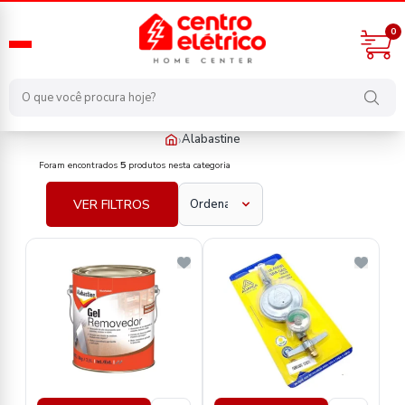
0
›
Alabastine
fabricante/alabastine
Foram encontrados
5
produtos nesta categoria
VER FILTROS