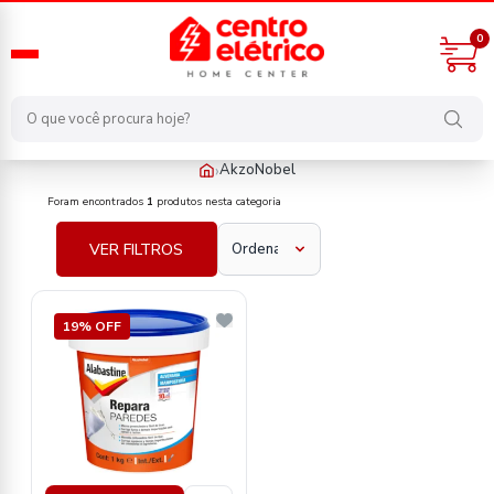
0
›
AkzoNobel
fabricante/akzonobel
Foram encontrados
1
produtos nesta categoria
VER FILTROS
19% OFF