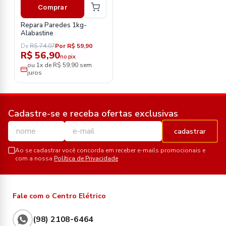
Comprar
Repara Paredes 1kg-
Alabastine
De
R$ 74,07
Por R$ 59,90
R$ 56,90
no pix
ou 1x de R$ 59,90 sem
juros
Cadastre-se e receba ofertas exclusivas
cadastrar
Ao se cadastrar você concorda em receber e-mails promocionais e
com a nossa
Política de Privacidade
Fale com o Centro Elétrico
(98) 2108-6464