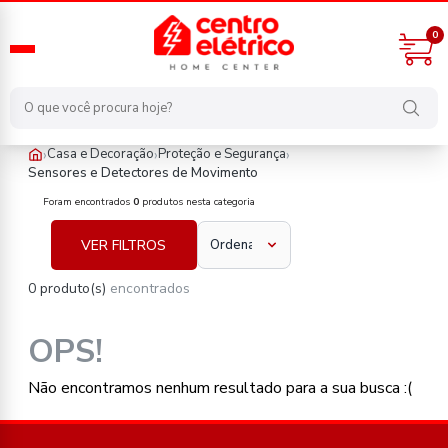
0
›
›
›
Casa e Decoração
Proteção e Segurança
Sensores e Detectores de Movimento
casa-e-decoracao/protecao-e-seguranca/sensores-e-detector
Foram encontrados
0
produtos nesta categoria
VER FILTROS
0 produto(s)
encontrados
OPS!
Não encontramos nenhum resultado para a sua busca :(