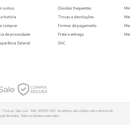
m somos
Dúvidas frequentes
Min
a história
Trocas e devoluções
Me
o comprar
Formas de pagamento
Meu
tica de privacidade
Frete e entrega
Me
sparência Salarial
SAC
 Tirirical, São Luís - MA, 65055-285. As ofertas são válidas até o término de
ão de dados. Todos os direitos reservados.