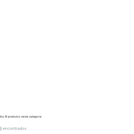
ados
0
produtos nesta categoria
)
encontrados