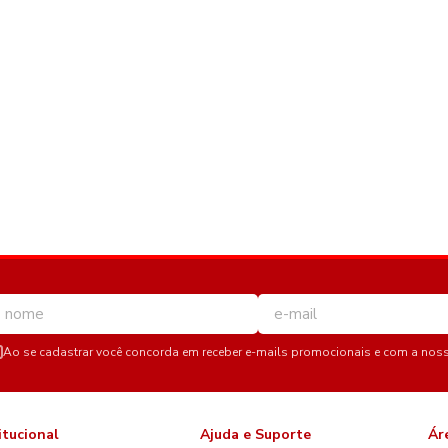
Ao se cadastrar você concorda em receber e-mails promocionais e com a nos
itucional
Ajuda e Suporte
Ár