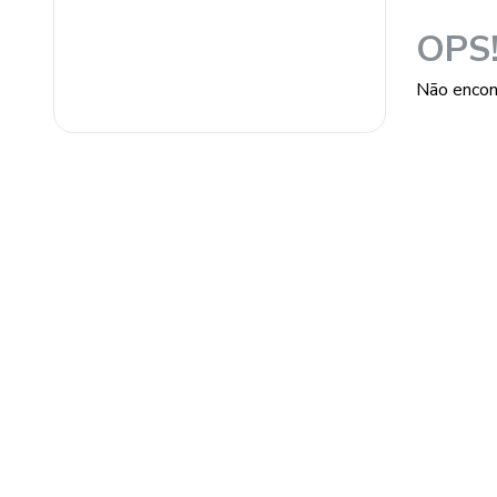
Casa Conectada Destaque
OPS
Não encon