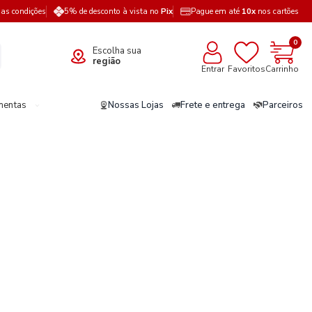
a as condições
5% de desconto à vista no
Pix
Pague em até
10x
nos cartões
0
Escolha sua
região
Entrar
Favoritos
Carrinho
mentas
Nossas Lojas
Frete e entrega
Parceiros