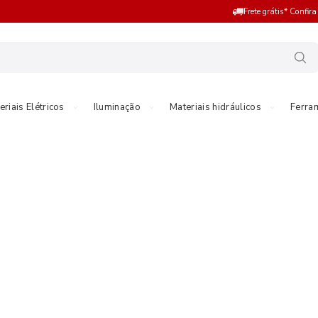
Frete grátis* Confir
eriais Elétricos
Iluminação
Materiais hidráulicos
Ferra