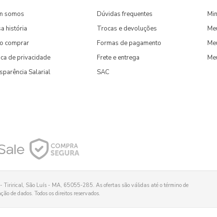
m somos
Dúvidas frequentes
Min
a história
Trocas e devoluções
Me
o comprar
Formas de pagamento
Meu
tica de privacidade
Frete e entrega
Me
sparência Salarial
SAC
 Tirirical, São Luís - MA, 65055-285. As ofertas são válidas até o término de
ão de dados. Todos os direitos reservados.