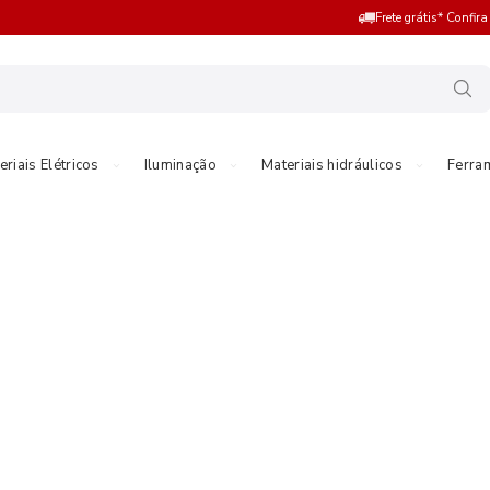
Frete grátis* Confir
eriais Elétricos
Iluminação
Materiais hidráulicos
Ferra