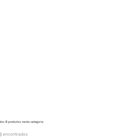
ados
0
produtos nesta categoria
)
encontrados