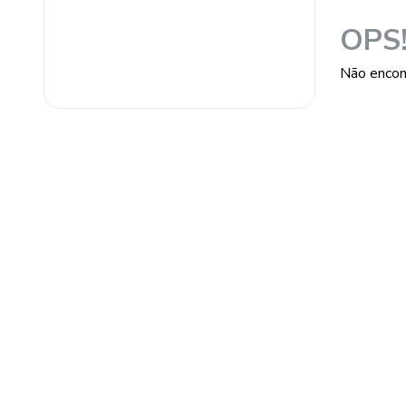
banheiro
OPS
Não encon