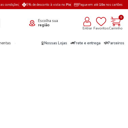
a as condições
5% de desconto à vista no
Pix
Pague em até
10x
nos cartões
0
Escolha sua
região
Entrar
Favoritos
Carrinho
mentas
Nossas Lojas
Frete e entrega
Parceiros