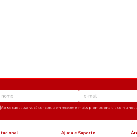
Ao se cadastrar você concorda em receber e-mails promocionais e com a nos
itucional
Ajuda e Suporte
Ár