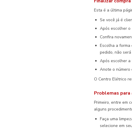
Finalizar compra
Esta é a última pági
Se você já é cli
Após escolher o 
Confira novament
Escolha a forma
pedido, não será
Após escolher a
Anote o número d
O Centro Elétrico r
Problemas para a
Primeiro, entre em 
alguns procedimento
Faça uma limpeza
selecione em se