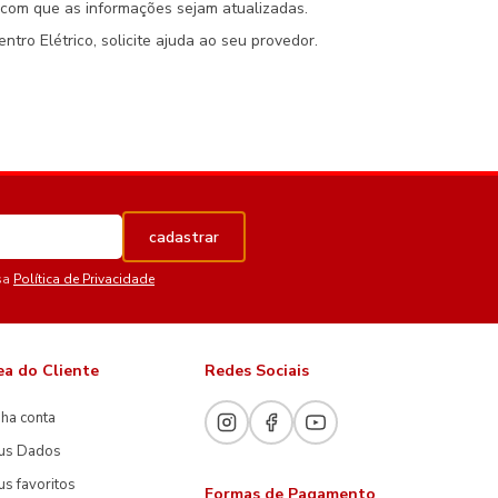
z com que as informações sejam atualizadas.
ro Elétrico, solicite ajuda ao seu provedor.
cadastrar
sa
Política de Privacidade
ea do Cliente
Redes Sociais
ha conta
us Dados
s favoritos
Formas de Pagamento