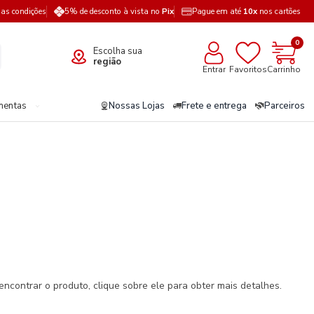
a as condições
5% de desconto à vista no
Pix
Pague em até
10x
nos cartões
0
Escolha sua
região
Entrar
Favoritos
Carrinho
mentas
Nossas Lojas
Frete e entrega
Parceiros
encontrar o produto, clique sobre ele para obter mais detalhes.