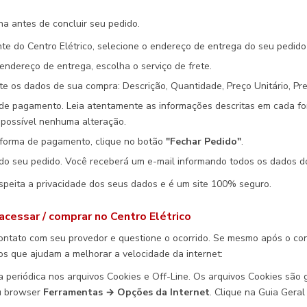
na antes de concluir seu pedido.
ente do Centro Elétrico, selecione o endereço de entrega do seu pedid
endereço de entrega, escolha o serviço de frete.
e os dados de sua compra: Descrição, Quantidade, Preço Unitário, Pre
 de pagamento. Leia atentamente as informações descritas em cada f
 possível nenhuma alteração.
 forma de pagamento, clique no botão
"Fechar Pedido"
.
o seu pedido. Você receberá um e-mail informando todos os dados d
espeita a privacidade dos seus dados e é um site 100% seguro.
cessar / comprar no Centro Elétrico
contato com seu provedor e questione o ocorrido. Se mesmo após o con
s que ajudam a melhorar a velocidade da internet:
 periódica nos arquivos Cookies e Off-Line. Os arquivos Cookies são
u browser
Ferramentas → Opções da Internet
. Clique na Guia Gera