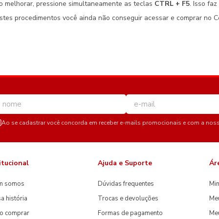
o melhorar, pressione simultaneamente as teclas
CTRL + F5
. Isso fa
es procedimentos você ainda não conseguir acessar e comprar no Cent
Ao se cadastrar você concorda em receber e-mails promocionais e com a nos
itucional
Ajuda e Suporte
Ár
m somos
Dúvidas frequentes
Min
a história
Trocas e devoluções
Me
o comprar
Formas de pagamento
Meu