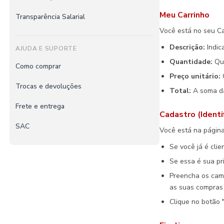
Meu Carrinho
Transparência Salarial
Você está no seu Ca
Descrição:
Indic
AJUDA E SUPORTE
Quantidade:
Qua
Como comprar
Preço unitário:
O
Trocas e devoluções
Total:
A soma d
Frete e entrega
Cadastro (Identif
SAC
Você está na página
Se você já é cli
Se essa é sua pr
Preencha os camp
as suas compras 
Clique no botão