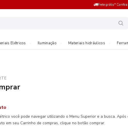
Frete grátis* Confir
eriais Elétricos
Iluminação
Materiais hidráulicos
Ferra
RTE
mprar
uto
létrico você pode navegar utilizando o Menu Superior e a busca. Após 
uto em seu Carrinho de compras, clique no botão comprar.